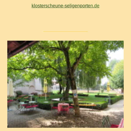
klosterscheune-seligenporte
n
.de
_________________